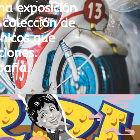
na exposición
colección de
ónicos que
ciones.
paña.