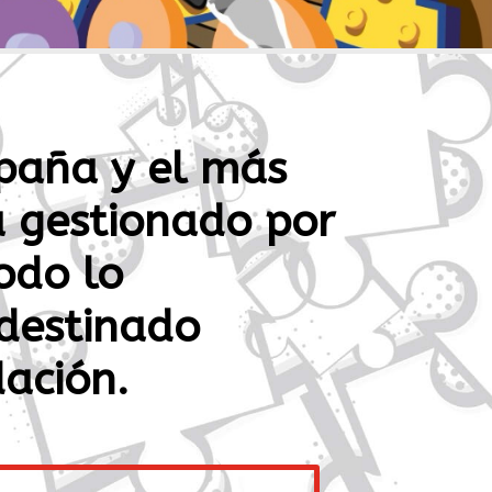
paña y el más
tá gestionado por
odo lo
 destinado
dación.