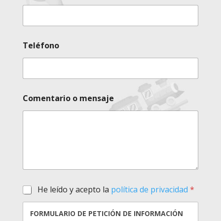
Teléfono
Comentario o mensaje
H
He leído y acepto la
política de privacidad
*
e
l
FORMULARIO DE PETICIÓN DE INFORMACIÓN
e