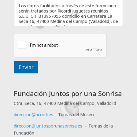
í
Los datos facilitados a través de este formulario
d
serán tratados por Ricordi juguetes reunidos
o
S.L.U. CIF B13957055 domicilio en Carretera La
*
Seca 16, 47400 Medina del Campo (Valladolid), de
acuerdo a lo establecido en nuestra
política de
privacidad
con la finalidad de poder enviarle
información sobre nuestros productos / servicios.
Los datos recabados por este formulario no se
cederán a terceros salvo por obligación legal.
Le recordamos que usted tiene derecho al
Enviar
acceso, rectificación, limitación de tratamiento,
supresión, portabilidad y oposición al tratamiento
de sus datos dirigiendo su petición a la dirección
postal indicada o al correo electrónico
info@ricordi.es. Igualmente puede dirigirse a
Fundación Juntos por una Sonrisa
nosotros para cualquier aclaración adicional.
Ricordín · Din
En línea · Te ayudo al instante
Ctra. Seca, 16, 47400 Medina del Campo, Valladolid
En caso de no aceptación sus datos no serán
tratados.
direccion@ricordi.es
– Temas del Museo
direccion@juntosporunasonrisa.es
– Temas de la
Fundación